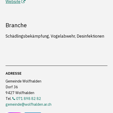
Website
Branche
Schädlingsbekämpfung, Vogelabwehr, Desinfektionen
Footer
ADRESSE
Gemeinde Wolfhalden
Dorf 36
9427 Wolfhalden
Tel.
071 898 82 82
gemeinde@wolfhalden.ar.ch