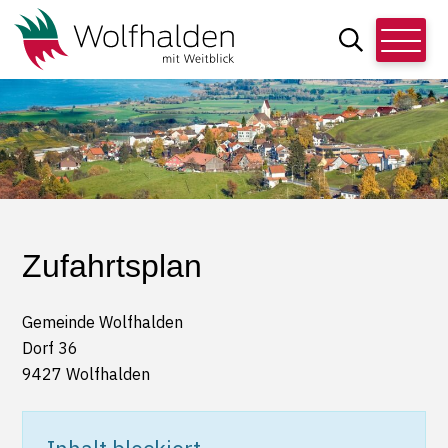
Schnellnavigation
Navigieren in Wolfhalden
Hauptn
Suche
Suchbegriff
Zufahrtsplan
Gemeinde Wolfhalden
Dorf 36
9427 Wolfhalden