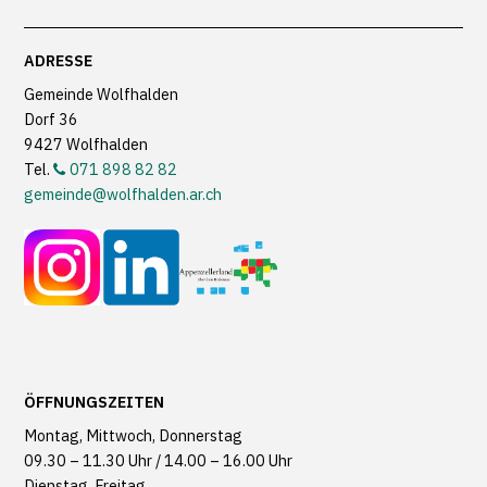
Footer
ADRESSE
Gemeinde Wolfhalden
Dorf 36
9427 Wolfhalden
Tel.
071 898 82 82
gemeinde@wolfhalden.ar.ch
ÖFFNUNGSZEITEN
Montag, Mittwoch, Donnerstag
09.30 – 11.30 Uhr / 14.00 – 16.00 Uhr
Dienstag, Freitag