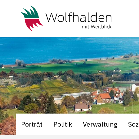
Schnellnavigation
Navigieren in Wolfhalden
Hauptnavigation
Porträt
Politik
Verwaltung
Soz