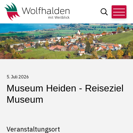
Schnellnavigation
Navigieren in Wolfhalden
Hauptn
Suche
Suchbegriff
5. Juli 2026
Museum Heiden - Reiseziel
Museum
Veranstaltungsort