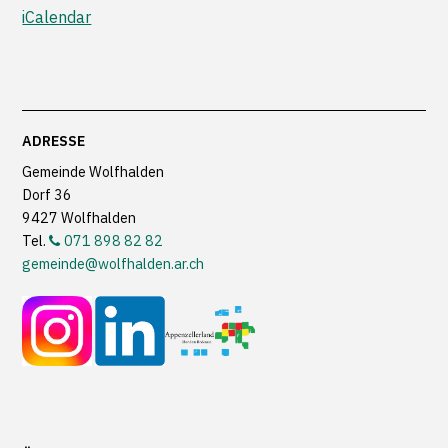
iCalendar
Footer
ADRESSE
Gemeinde Wolfhalden
Dorf 36
9427 Wolfhalden
Tel.
071 898 82 82
gemeinde@wolfhalden.ar.ch