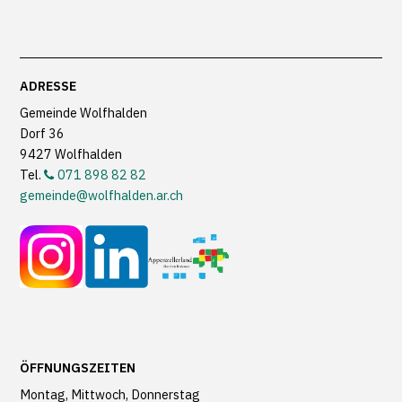
Footer
ADRESSE
Gemeinde Wolfhalden
Dorf 36
9427 Wolfhalden
Tel.
071 898 82 82
gemeinde@wolfhalden.ar.ch
ÖFFNUNGSZEITEN
Montag, Mittwoch, Donnerstag